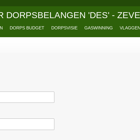
 DORPSBELANGEN 'DES' - ZEV
EN
DORPS BUDGET
DORPSVISIE
GASWINNING
VLAGGEN