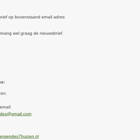
brief op bovenstaand email adres
ntvang wel graag de nieuwsbrief.
s:
en.
email:
ndes@gmail.com
angendes7huizen.nl