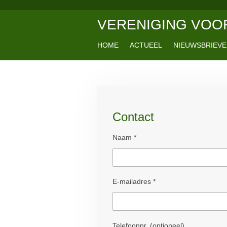
Ga
VERENIGING
VOOR
direct
naar
de
HOME
ACTUEEL
NIEUWSBRIEV
hoofdinhoud
Contact
Naam *
E-mailadres *
Telefoonnr. (optioneel)